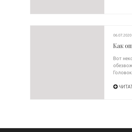
06.07.2020
Как оп
Вот нек
обезвож
Головок
ЧИТА