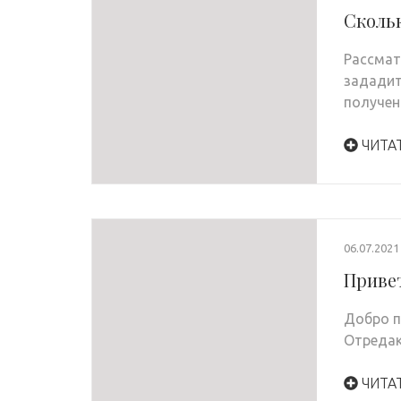
Скольк
Рассмат
зададит
получен
ЧИТА
06.07.2021
Привет
Добро п
Отредак
ЧИТА